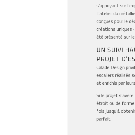
s’appuyant sur l’e
L’atelier du métall
conçues pour le déco
créations uniques «
été présenté sur l
UN SUIVI H
PROJET D’E
Calade Design privil
escaliers réalisés 
et enrichis par leu
Si le projet s’avèr
étroit ou de forme 
fois jusqu’à obteni
parfait.