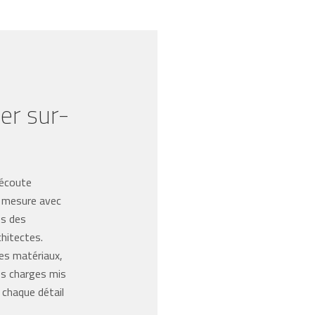
ier sur-
 écoute
ur mesure avec
ts des
chitectes.
es matériaux,
des charges mis
 chaque détail