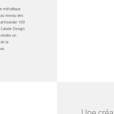
e métallique
e au niveau des
 artisanale 100
, Calade Design
teindre un
de la
ue.
Une créa