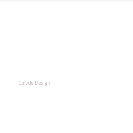
UR MESURE
MÉTALLERIE FINE
PROJETS
CALAD
rication escalier M
Calade Design
/
Fabrication escalier Mâcon