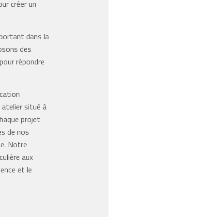
our créer un
portant dans la
posons des
 pour répondre
cation
atelier situé à
haque projet
es de nos
me. Notre
culière aux
lence et le