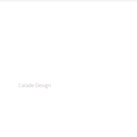
SUR MESURE
MÉTALLERIE FINE
PROJETS
CALA
alier quart tournant
Calade Design
/
Escalier quart tournant bas