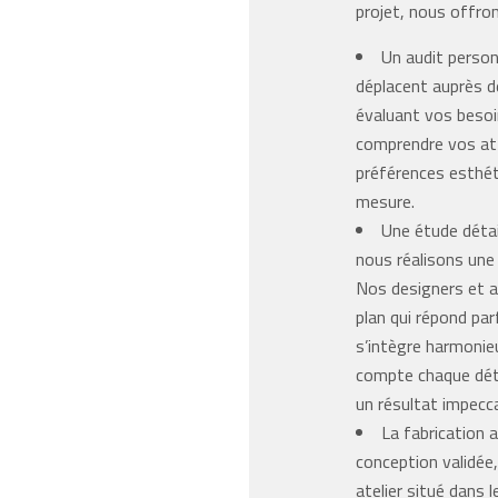
projet, nous offron
Un audit person
déplacent auprès de
évaluant vos besoi
comprendre vos att
préférences esthét
mesure.
Une étude détaill
nous réalisons une é
Nos designers et a
plan qui répond pa
s’intègre harmonie
compte chaque déta
un résultat impecca
La fabrication a
conception validée,
atelier situé dans l