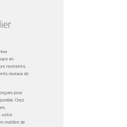
ier
reux
space en
urs restreints.
rents niveaux de
conçues pour
ponible. Chez
re,
s votre
en matière de