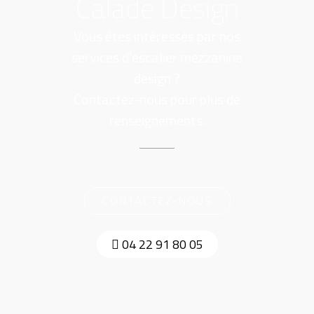
Calade Design
Vous êtes intéressés par nos
services d’
escalier mezzanine
design
?
Contactez-nous pour plus de
renseignements.
CONTACTEZ-NOUS
04 22 91 80 05