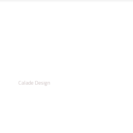
UR MESURE
MÉTALLERIE FINE
PROJETS
CALAD
alier immeuble colle
Calade Design
/
Escalier immeuble collectif