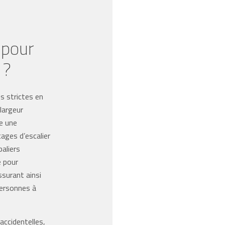
 pour
 ?
s strictes en
 largeur
e une
cages d’escalier
aliers
e pour
ssurant ainsi
personnes à
accidentelles,