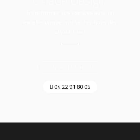
Calade Design.
Transformez vos espaces avec un
escalier unique : contactez-nous dès
aujourd'hui !
CONTACTEZ-NOUS
04 22 91 80 05