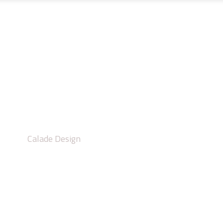
UR MESURE
MÉTALLERIE FINE
PROJETS
CALAD
eprise escalier exté
Calade Design
/
Entreprise escalier extérieur