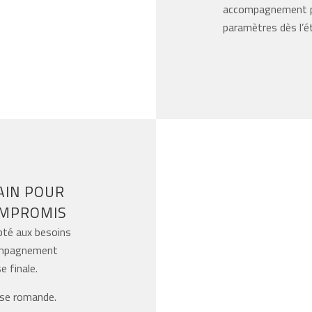
accompagnement pe
paramètres dès l’é
AIN POUR
OMPROMIS
apté aux besoins
compagnement
e finale.
sse romande.