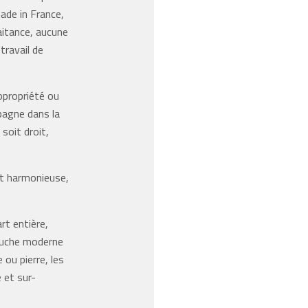
Made in France,
aitance, aucune
travail de
opropriété ou
pagne dans la
l soit droit,
 et harmonieuse,
rt entière,
touche moderne
 ou pierre, les
e et sur-