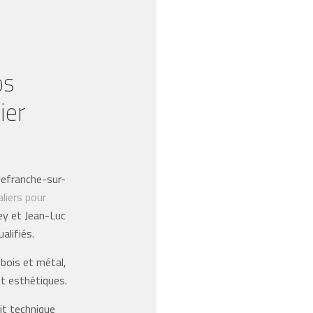
os
ier
?
lefranche-sur-
aliers pour
y et Jean-Luc
alifiés.
 bois et métal,
t esthétiques.
it technique